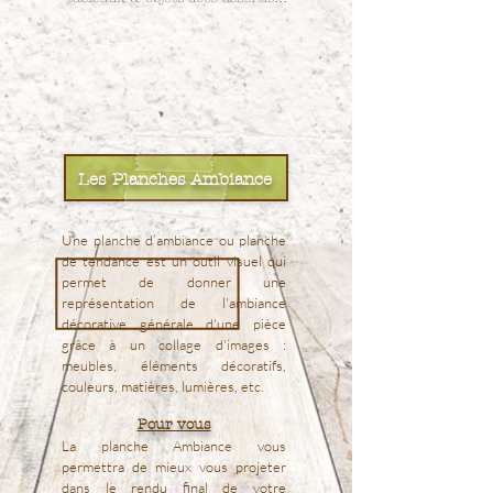
Les Planches Ambiance
Une planche d’ambiance ou planche
de tendance est un outil visuel qui
permet de donner une
représentation de l'ambiance
décorative générale d'une pièce
grâce à un collage d'images :
meubles, éléments décoratifs,
couleurs, matières, lumières, etc.
Pour vous
La planche Ambiance vous
permettra de mieux vous projeter
dans le rendu final de votre