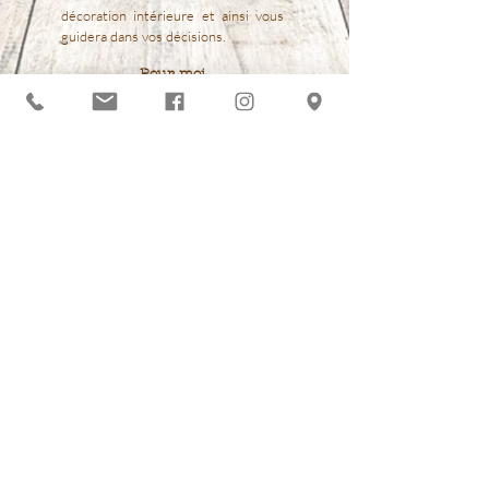
décoration intérieure et ainsi vous
guidera dans vos décisions.
Pour moi
Cette planche est un outil très
intéressant pour faire le lien entre la
restauration de meuble et la
décoration intérieure pour vous
proposer :
une décoration cohérente adaptée à
l'existant
un projet de peinture sur meuble en
adéquation avec votre décoration et
vos goûts
Voir toutes les planches Ambiance