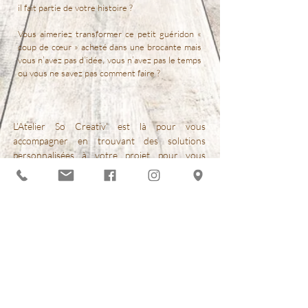
il fait partie de votre histoire ?
Vous aimeriez transformer ce petit guéridon «
coup de cœur » acheté dans une brocante mais
vous n’avez pas d’idée, vous n’avez pas le temps
ou vous ne savez pas comment faire ?
L’Atelier So Creativ’ est là pour vous
accompagner en trouvant des solutions
personnalisées à votre projet pour vous
permette de :
Mieux consommer
, en revalorisant l’existant
Vous réconcilier avec ce mobilier
jugé trop
désuet mais qui fait partie de votre
patrimoine
Affirmer votre personnalité,
vous
démarquer avec un meuble unique