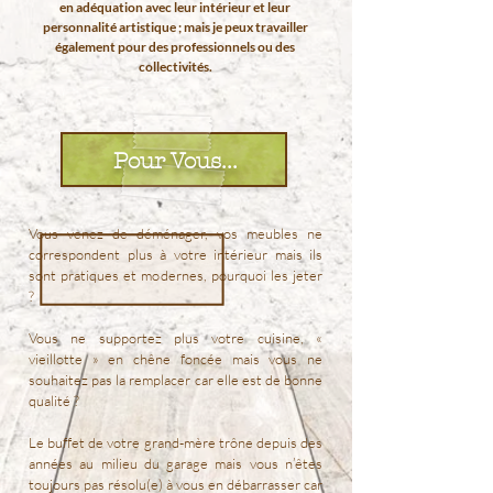
en adéquation avec leur intérieur et leur
personnalité artistique ; mais je peux travailler
également pour des professionnels ou des
collectivités.
Pour Vous...
Vous venez de déménager, vos meubles ne
correspondent plus à votre intérieur mais ils
sont pratiques et modernes, pourquoi les jeter
?
Vous ne supportez plus votre cuisine, «
vieillotte » en chêne foncée mais vous ne
souhaitez pas la remplacer car elle est de bonne
qualité ?
Le buffet de votre grand-mère trône depuis des
années au milieu du garage mais vous n’êtes
toujours pas résolu(e) à vous en débarrasser car