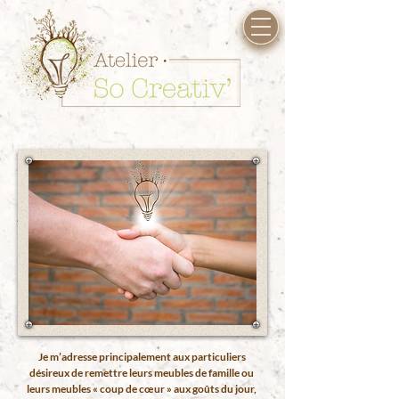
Vaucluse, Gard, Bouches-du Rhône, Carpentras, l’Isle-sur-la Sorgue, Orange,
Avignon, Le pontet, Montfavet, Pernes-les-Fontaines, Sorgues, Vedène, Entraigues-
sur-la-Sorgue, Monteux, Sarrians, Mazan, Aubignan, Velleron, Venasque, Le Thor,
Jonquières, Gigondas, Châteauneuf-du-Pape, Châteauneuf-de-Gadagne,
Bedarrides, Morières-Lès-Avignon, Lagnes, Venasque, Saint-Saturnin-les-Avignon,
Caumont-sur-Durance, Villeneuve-les Avignon, Les Angles, Cavaillon, Saumane-de-
Vaucluse, Fontaine-de-Vaucluse, Vacqueyras, Beaume-de Venise, Malaucène,
Courthézon, Caromb, Bédoin, Mallemort-du-Comtat, Mormoiron
Je m’adresse principalement aux particuliers
désireux de remettre leurs meubles de famille ou
leurs meubles « coup de cœur » aux goûts du jour,